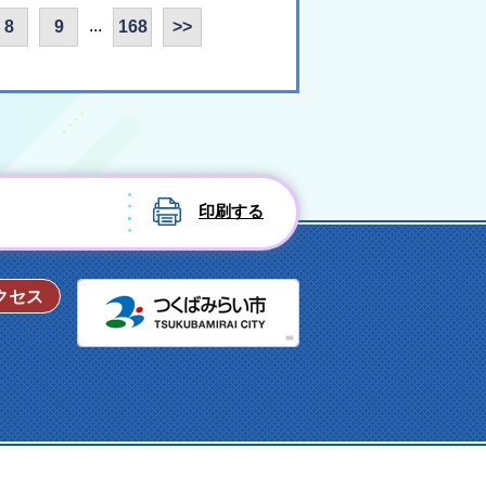
...
8
9
168
>>
印刷する
つくばみ
クセス