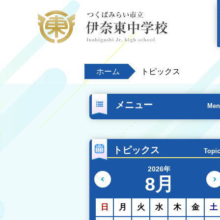
ホーム
トピックス
メニュー
Men
トピックス
Topi
2026年
8月
前の月へ
日
月
火
水
木
金
土