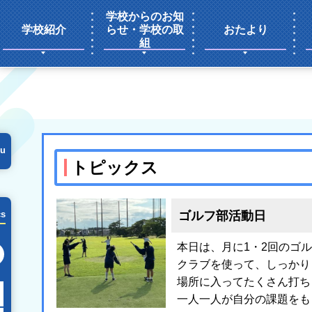
学校からのお知
学校紹介
らせ・学校の取
おたより
組
u
トピックス
ゴルフ部活動日
cs
本日は、月に1・2回のゴ
次の月へ
クラブを使って、しっかり
場所に入ってたくさん打ち
一人一人が自分の課題をも