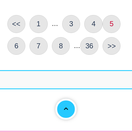
...
<<
1
3
4
5
...
6
7
8
36
>>
Page To