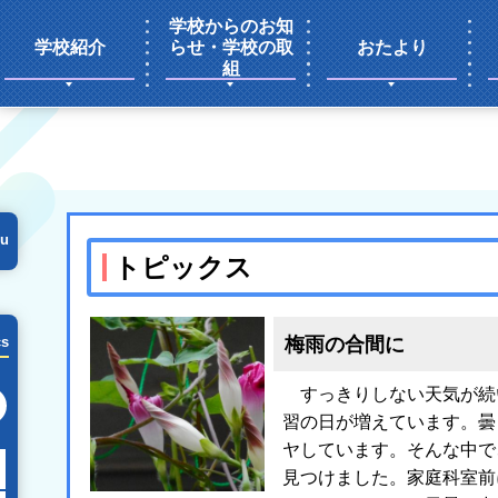
学校からのお知
学校紹介
らせ・学校の取
おたより
組
u
トピックス
梅雨の合間に
cs
すっきりしない天気が続
次の月へ
習の日が増えています。曇
ヤしています。そんな中で
見つけました。家庭科室前