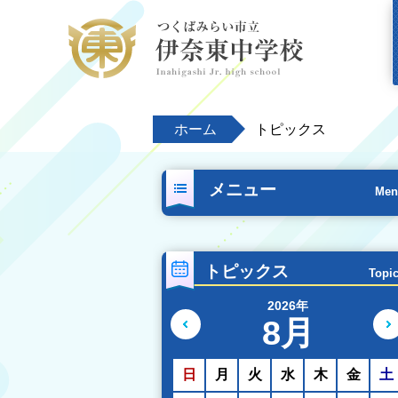
ホーム
トピックス
メニュー
Men
トピックス
Topi
2026年
8月
前の月へ
日
月
火
水
木
金
土