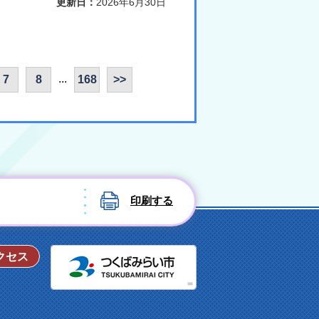
更新日：
2026年6月30日
...
7
8
168
>>
印刷する
つくばみ
クセス