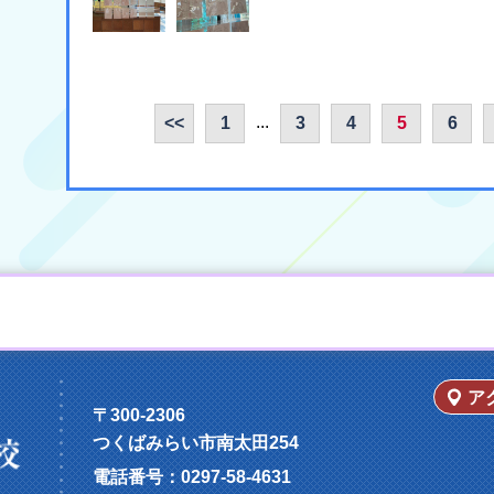
...
<<
1
3
4
5
6
ア
〒300-2306
つくばみらい市南太田254
電話番号：
0297-58-4631