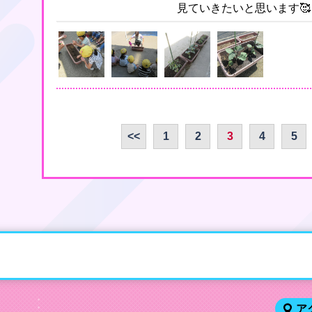
見ていきたいと思います🥰
<<
1
2
3
4
5
ア