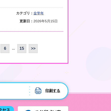
カテゴリ：
全学年
更新日：
2026年5月15日
...
6
15
>>
印刷する
つくばみ
クセス