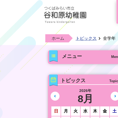
ホーム
トピックス
全学年
メニュー
Men
トピックス
Topi
2026年
8月
前の月へ
日
月
火
水
木
金
土