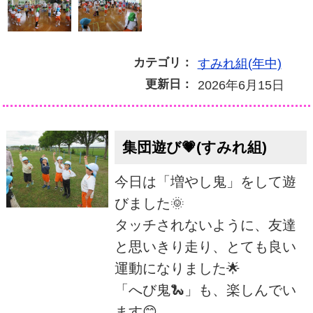
カテゴリ：
すみれ組(年中)
更新日：
2026年6月15日
集団遊び💗(すみれ組)
今日は「増やし鬼」をして遊
びました🌞
タッチされないように、友達
と思いきり走り、とても良い
運動になりました🌟
「へび鬼🐍」も、楽しんでい
ます😊