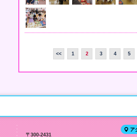
<<
1
2
3
4
5
ア
〒300-2431