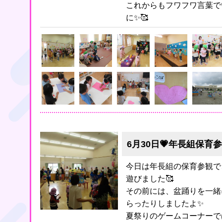
これからもフワフワ言葉で
に✨🥰
6月30日💗年長組保育参
今日は年長組の保育参観で
遊びました🥰
その前には、盆踊りを一緒
らったりしましたよ✨
夏祭りのゲームコーナーで