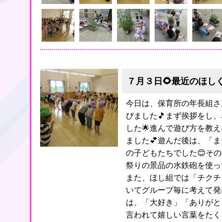
７月３日🌻最近のほしぐ
今日は、保育所の年長組さ
びました🎵まず挨拶をし
した🌟進んで遊び方を教
ました💕遊んだ後は、「
の子どもたちでした😊その
祭りの景品の水鉄砲を使っ
また、ほし組では「チクチ
いてグループ毎に考えて発
は、「大好き」「ありがと
言われて嬉しい言葉をたくさ