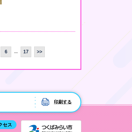
...
6
17
>>
印刷する
つくばみ
クセス