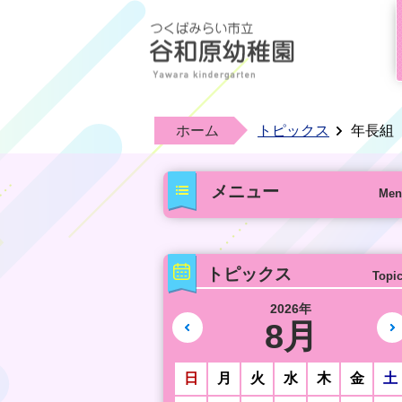
ホーム
トピックス
年長組
メニュー
Men
トピックス
Topi
2026年
8月
前の月へ
日
月
火
水
木
金
土