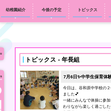
幼稚園紹介
今後の予定
トピックス
u
トピックス - 年長組
7月6日✨中学生保育体
cs
今日は、谷和原中学校の２
次の月へ
ました💕
一緒にみんなで体操に参加
わりながら楽しく過ごした