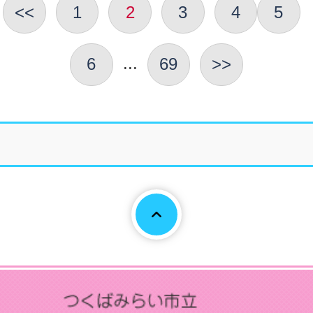
<<
1
2
3
4
5
...
6
69
>>
Page To