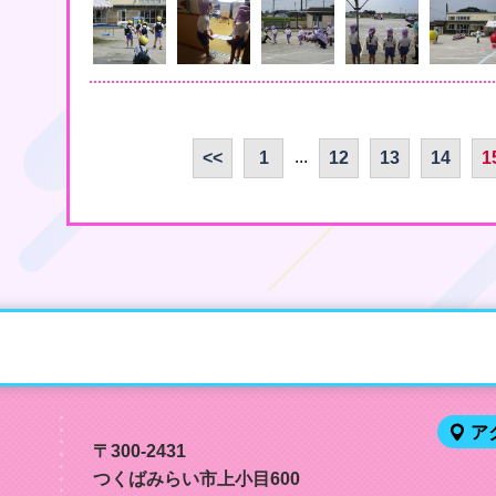
...
<<
1
12
13
14
1
ア
〒300-2431
つくばみらい市上小目600