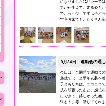
になりました🥰リレーで
力が芽生えて、走る姿もか
で、もう少しです…子ども
す🌞お家でも、たくさん応
9月24日 運動会の通
今日は、全園児で運動会の
ns
遊戯では、全学年衣装を着
子どもたちは、ニコニコで
技を頑張ったあと、感想を
にできて、嬉しかった🤗
te
張る！」等、話してくれま