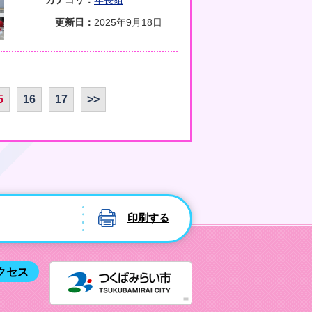
カテゴリ：
年長組
更新日：
2025年9月18日
5
16
17
>>
印刷する
つくばみ
クセス