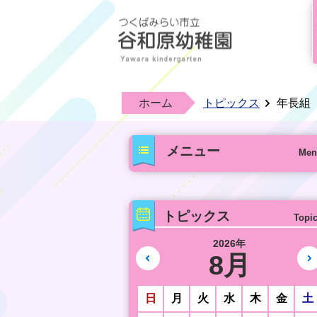
ホーム
トピックス
年長組
メニュー
Men
トピックス
Topi
2026年
8月
前の月へ
日
月
火
水
木
金
土