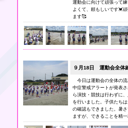
運動会に向けて頑張って練
よくて、頼もしいです💓
ます🥰
９月18日 運動会全体
今日は運動会の全体の流
中症警戒アラートが発表さ
ら演技・競技は行わずに、
を行いました。子供たちは
の確認もできました。暑さ
ますが、できることを精一