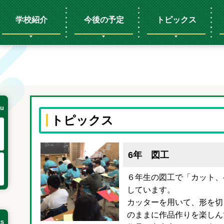
学校紹介
今後の予定
トピックス
u
トピックス
6年 図工
６年生の図工で「カット、
しています。
カッターを用いて、形を切
のままに作品作りを楽しん
cs