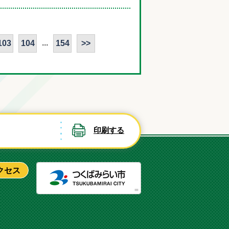
...
103
104
154
>>
印刷する
つくばみ
クセス