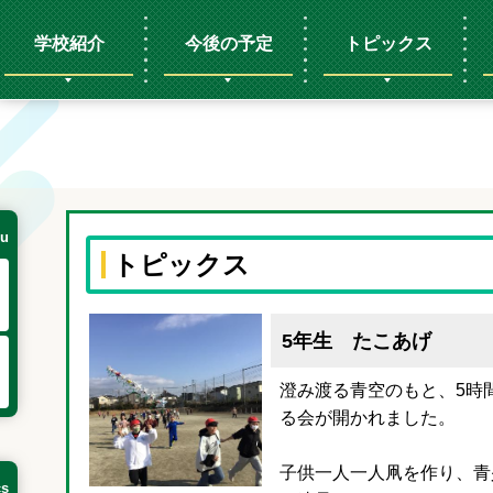
学校紹介
今後の予定
トピックス
u
トピックス
5年生 たこあげ
澄み渡る青空のもと、5時
る会が開かれました。
子供一人一人凧を作り、青
cs