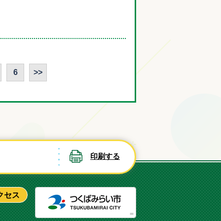
6
>>
印刷する
つくばみ
クセス