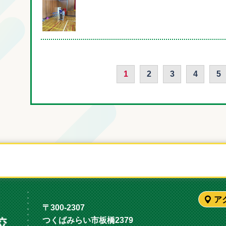
1
2
3
4
5
ア
〒300-2307
つくばみらい市板橋2379