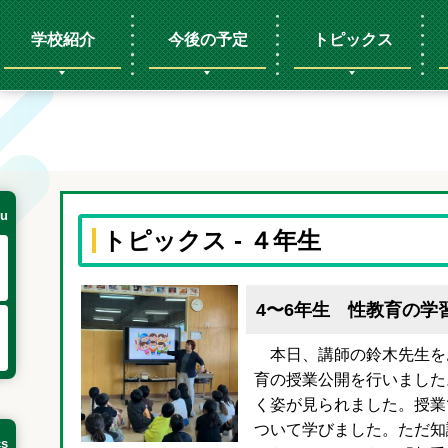
学校紹介
今後の予定
トピックス
u
トピックス - ４年生
4〜6年生 性教育の学
本日、講師の鈴木先生を
育の授業公開を行いました
く姿が見られました。授業
ついて学びました。ただ知
cs