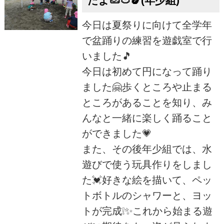
たよ🥒🍅🍆(年少組)
今日は夏祭りに向けて全学年
で盆踊りの練習を遊戯室で行
いました🎵
今日は初めて円になって踊り
ました🤗歩くところや止まる
ところがあることを知り、み
んなと一緒に楽しく踊ること
ができました💗
また、その後年少組では、水
遊びで使う玩具作りをしまし
た💓好きな絵を描いて、ペッ
トボトルのシャワーと、ヨッ
トが完成❕✨これから始まる遊