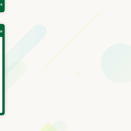
ns
te