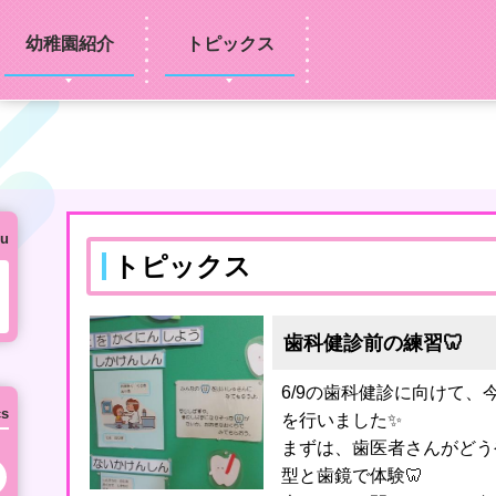
幼稚園紹介
トピックス
u
トピックス
歯科健診前の練習🦷
6/9の歯科健診に向けて
cs
を行いました✨
まずは、歯医者さんがどう
次の月へ
型と歯鏡で体験🦷