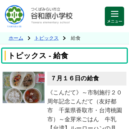
ホーム
トピックス
給食
トピックス - 給食
７月１６日の給食
《こんだて》～市制施行２０
周年記念こんだて（友好都
市 千葉県香取市・台湾桃園
市）～金芽米ごはん 牛乳
【台湾】ルーローハンの具