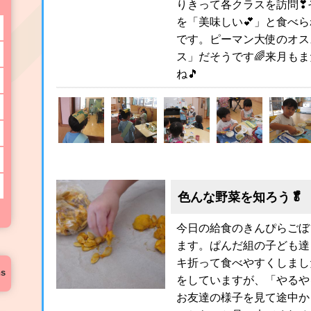
りきって各クラスを訪問❣
を「美味しい💕」と食べ
です。ピーマン大使のオス
ス」だそうです🌈来月も
ね🎵
色んな野菜を知ろう🥬
今日の給食のきんぴらごぼ
ます。ぱんだ組の子ども達
キ折って食べやすくしまし
ns
をしていますが、「やるや
お友達の様子を見て途中か