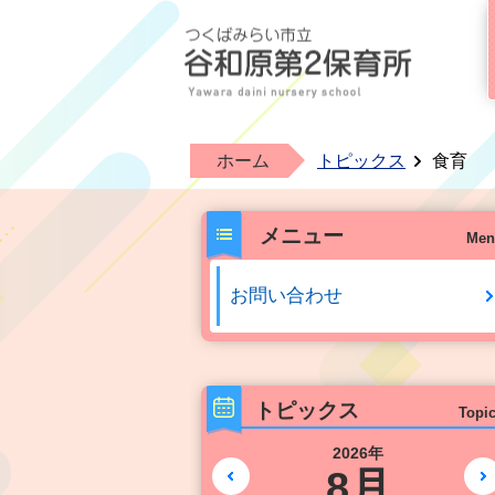
ホーム
トピックス
食育
メニュー
Men
お問い合わせ
トピックス
Topi
2026年
8月
前の月へ