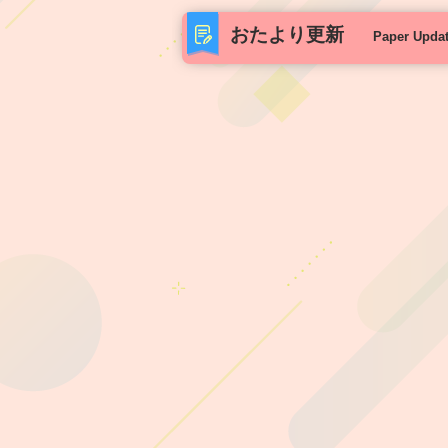
おたより更新
Paper Upda