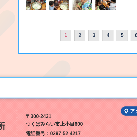
1
2
3
4
5
ア
〒300-2431
つくばみらい市上小目600
電話番号：
0297-52-4217