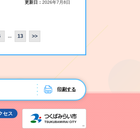
更新日：
2026年7月8日
...
6
13
>>
印刷する
つくばみ
クセス