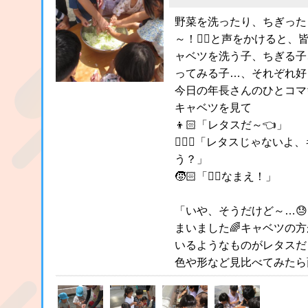
野菜を洗ったり、ちぎった
～！✋🏻と声をかけると、
ャベツを洗う子、ちぎる子
ってみる子…、それぞれ好
今日の年長さんのひとコマ
キャベツを見て
👦🏻「レタスだ～👈」
👳🏻‍♀️「レタスじゃな
う？」
🧒🏻「✋🏻なまえ！」
「いや、そうだけど～…
まいました🌈キャベツの
いるようなものがレタスだ
色や形など見比べてみたら