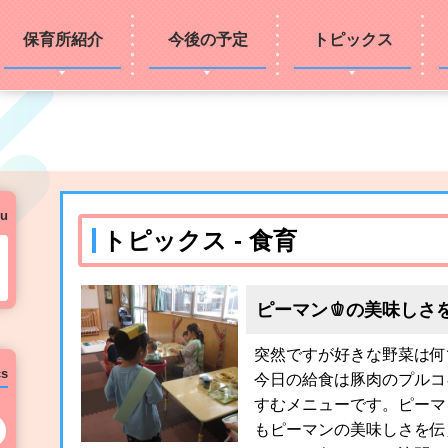
保育所紹介
今後の予定
トピックス
u
トピックス - 食育
ピーマン🫑の美味しさ
突然ですが好きな野菜は何
cs
今日の給食は豚肉のプルコ
すむメニューです。ピーマ
次の月へ
もピーマンの美味しさを伝