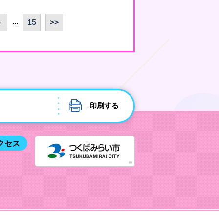
...
6
15
>>
印刷する
つくばみ
クセス