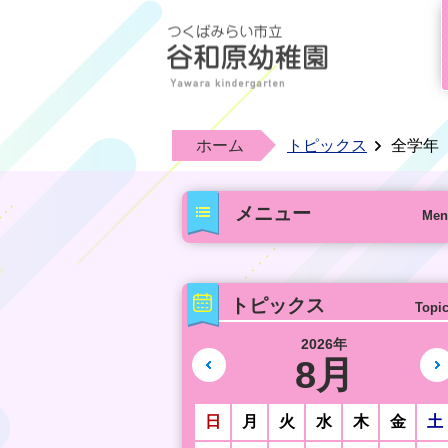
ホーム
トピックス
全学年
メニュー
Men
トピックス
Topi
2026年
8月
前の月へ
日
月
火
水
木
金
土