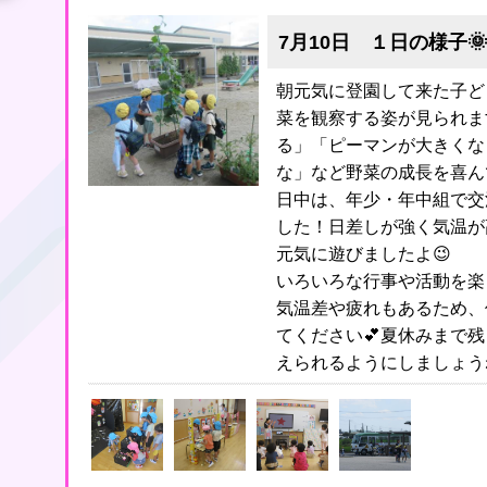
7月10日 １日の様子🌞
朝元気に登園して来た子ど
菜を観察する姿が見られま
る」「ピーマンが大きくな
な」など野菜の成長を喜ん
日中は、年少・年中組で交
した！日差しが強く気温が
元気に遊びましたよ😉
いろいろな行事や活動を楽
気温差や疲れもあるため、
てください💕夏休みまで
えられるようにしましょう