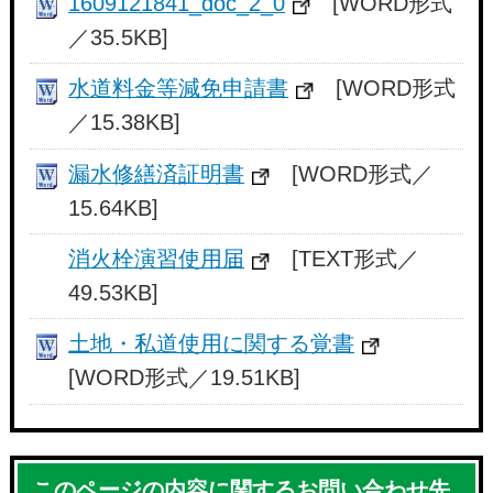
1609121841_doc_2_0
[WORD形式
／35.5KB]
水道料金等減免申請書
[WORD形式
／15.38KB]
漏水修繕済証明書
[WORD形式／
15.64KB]
消火栓演習使用届
[TEXT形式／
49.53KB]
土地・私道使用に関する覚書
[WORD形式／19.51KB]
このページの内容に関するお問い合わせ先