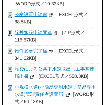
[WORD形式／19.33KB]
公桝設置申請書
[EXCEL形式／
88.5KB]
除外施設申請関連
[ZIP形式／
115.57KB]
物件変更完了届
[EXCEL形式／
341.62KB]
私費による公共下水道取出し工事関連
届出書
[EXCEL形式／558.3KB]
小規模水道(小簡易専用水道，簡易専用
水道)管理責任者設置届
[WORD形
式／94.13KB]