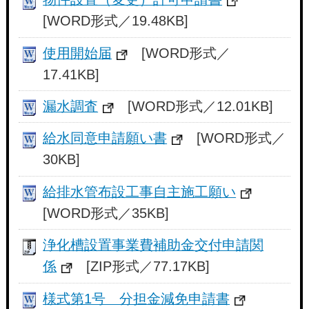
[WORD形式／19.48KB]
使用開始届
[WORD形式／
17.41KB]
漏水調査
[WORD形式／12.01KB]
給水同意申請願い書
[WORD形式／
30KB]
給排水管布設工事自主施工願い
[WORD形式／35KB]
浄化槽設置事業費補助金交付申請関
係
[ZIP形式／77.17KB]
様式第1号 分担金減免申請書